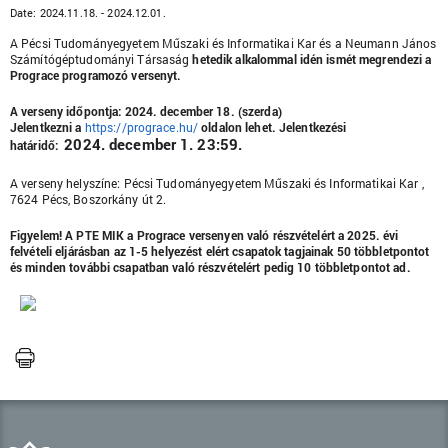
Date:
2024.11.18. - 2024.12.01.
A Pécsi Tudományegyetem Műszaki és Informatikai Kar és a Neumann János
Számítógéptudományi Társaság
hetedik alkalommal idén ismét megrendezi a
Prograce programozó versenyt.
A verseny időpontja: 2024. december 18. (szerda)
Jelentkezni a
https://prograce.hu/
oldalon lehet.
Jelentkezési
2024. december 1. 23:59.
határidő:
A verseny helyszíne: Pécsi Tudományegyetem Műszaki és Informatikai Kar ,
7624 Pécs, Boszorkány út 2.
Figyelem! A PTE MIK a Prograce versenyen való részvételért a
2025. évi
felvételi eljárásban az 1-5 helyezést elért csapatok tagjainak 50 többletpontot
és minden további csapatban való részvételért pedig 10 többletpontot ad.