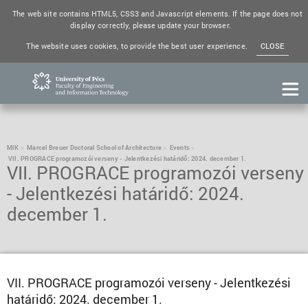
The web site contains HTML5, CSS3 and Javascript elements. If the page does not
display correctly, please update your browser.
The website uses cookies, to provide the best user experience.
CLOSE
MIK
Marcel Breuer Doctoral School of Architecture
Events
VII. PROGRACE programozói verseny - Jelentkezési határidő: 2024. december 1.
VII. PROGRACE programozói verseny
- Jelentkezési határidő: 2024.
december 1.
VII. PROGRACE programozói verseny - Jelentkezési
határidő: 2024. december 1.