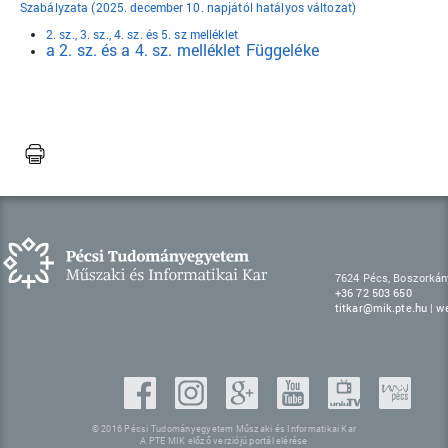
Szabályzata (2025. december 10. napjától hatályos változat)
2. sz., 3. sz., 4. sz. és 5. sz melléklet
a 2. sz. és a 4. sz. melléklet Függeléke
7624 Pécs, Boszorkán
+36 72 503 650
titkar@mik.pte.hu
|
w
© 2016 Pécsi Tudományegyetem Műszaki és Informatikai Kar
A PTE MIK előző verziójú portál elérése