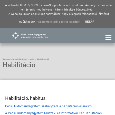
A weboldal HTML5, CSS3 és JavaScript elemeket tartalmaz. Amennyiben az oldal
nem jelenik meg helyesen kérem frissítse böngészőjét.
A weboldalunkon cookie-kat használunk, hogy a legjobb felhasználói élményt
nyújthassuk.
BEZÁR
További információk a cookie kezelésről
Breuer Marcell Doktori Iskola
Habilitáció
Habilitáció
Habilitáció, habitus
Pécsi Tudományegyetem szabályzata a habilitációs eljárásról
A Pécsi Tudományegyetem Műszaki és Informatikai Kar Habilitációs