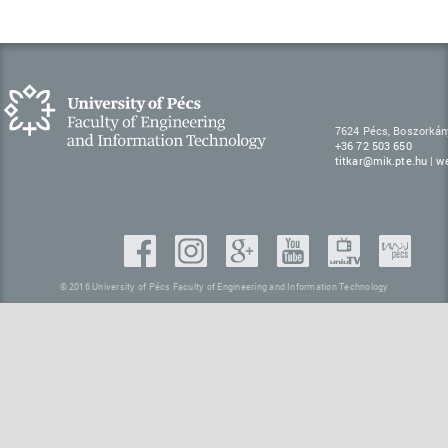
7624 Pécs, Boszorkán
+36 72 503 650
titkar@mik.pte.hu
|
w
© 2016 University of Pécs Faculty of Engineering and Information Technology