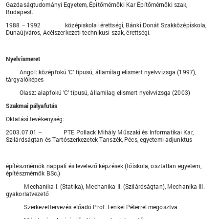
Gazdaságtudományi Egyetem, Építőmérnöki Kar Építőmérnöki szak,
Budapest.
1988 – 1992 középiskolai érettségi, Bánki Donát Szakközépiskola,
Dunaújváros, Acélszerkezeti technikusi szak, érettségi.
Nyelvismeret
Angol: középfokú ’C’ típusú, államilag elismert nyelvvizsga (1997),
tárgyalóképes
Olasz: alapfokú ’C’ típusú, államilag elismert nyelvvizsga (2003)
Szakmai pályafutás
Oktatási tevékenység:
2003.07.01 – PTE Pollack Mihály Műszaki és Informatikai Kar,
Szilárdságtan és Tartószerkezetek Tanszék, Pécs, egyetemi adjunktus
építészmérnök nappali és levelező képzések (főiskola, osztatlan egyetem,
építészmérnök BSc.)
Mechanika I. (Statika), Mechanika II. (Szilárdságtan), Mechanika III.
gyakorlatvezető
Szerkezettervezés előadó Prof. Lenkei Péterrel megosztva