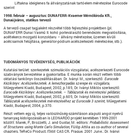
Liftakna ideiglenes fa állványzatának tartóelem méretezése Eurocode
szerint
1998.február – augusztus: DUNAFERR-Kvaerner Mérnökiroda Kft.,
Dunaújváros, statikus tervező
A tervező csapat tagjaként részvétel több fejlesztési projektben (pl.
DUNAFERR Dunai Vasmű II. kohó porleválasztó berendezés megvalósítása,
acéltekercs mozgató konzoldaru – állvány méretezése, üzemen kívüli
acélcsarnok felújítása, generátor-pódium acélszerkezeti méretezése, stb.).
TUDOMÁNYOS TEVÉKENYSÉG, PUBLIKÁCIÓK
Kutatási terület: szerkezetek szimulációs vizsgálatai, acélszerkezeti Eurocode
szabványok bevezetése a gyakorlatba. E munka során részt vettem több
oktatási tankönyv összeállításában: Dr. Iványi M., szerkesztő:
Eurocode
Kézikönyv: Acélszerkezetek. A lemezhorpadás szerepe és vizsgálata,
Műegyetemi Kiadó, Budapest, 2002, p.185; Dr. Iványi Miklós szerkesztő:
Eurocode Kézikönyv: Acélszerkezetek. – Táblázatok és méretezési példatár,
Műegyetemi Kiadó, Budapest, 2002, p.605; Dr. Iványi Miklós szerkesztő:
Táblázatok acélszerkezetek méretezéséhez az Eurocode 3 szerint
,
Műegyetemi
Kiadó, Budapest, 2004, p.370.
Részt vettem egy új, teljes valószínűség-számításon alapuló angol nyelvű
tananyag kidolgozásában is LEONARDO projekt keretében 1999-2001
között: Marek, P., Brozzetti, J. and Gustar, M. editors:
Probabilistic Assessment
of Structures using Monte Carlo Simulation,
Fülöp Attila as co-author of several
chapters, TeReCo Product, ITAM CAS CR, Prague, 2001 June.; Dr. Iványi