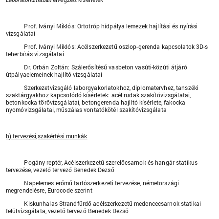
Prof. Iványi Miklós: Ortotróp hídpálya lemezek hajlítási és nyírási
vizsgálatai
Prof. Iványi Miklós: Acélszerkezetű oszlop-gerenda kapcsolatok 3D-s
teherbírás vizsgálatai
Dr. Orbán Zoltán: Szálerősítésű vasbeton vasúti-közúti átjáró
útpályaelemeinek hajlító vizsgálatai
Szerkezetvizsgáló laborgyakorlatokhoz, diplomatervhez, tanszéki
szaktárgyakhoz kapcsolódó kísérletek: acél rudak szakítóvizsgálatai,
betonkocka törővizsgálatai, betongerenda hajlító kísérlete, fakocka
nyomóvizsgálatai, műszálas vontatókötél szakítóvizsgálata
b) tervezési,szakértési munkák
Pogány reptér, Acélszerkezetű szerelőcsarnok és hangár statikus
tervezése, vezető tervező Benedek Dezső
Napelemes erőmű tartószerkezeti tervezése, németországi
megrendelésre, Eurocode szerint
Kiskunhalas Strandfürdő acélszerkezetű medencecsarnok statikai
felülvizsgálata, vezető tervező Benedek Dezső