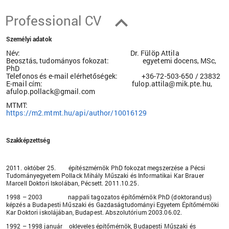
Professional CV
Személyi adatok
Név: Dr. Fülöp Attila
Beosztás, tudományos fokozat: egyetemi docens, MSc,
PhD
Telefonos és e-mail elérhetőségek: +36-72-503-650 / 23832
E-mail cím: fulop.attila@mik.pte.hu,
afulop.pollack@gmail.com
MTMT:
https://m2.mtmt.hu/api/author/10016129
Szakképzettség
2011. október 25. építészmérnök PhD fokozat megszerzése a Pécsi
Tudományegyetem Pollack Mihály Műszaki és Informatikai Kar Brauer
Marcell Doktori Iskolában, Pécsett. 2011.10.25.
1998 – 2003 nappali tagozatos építőmérnök PhD (doktorandus)
képzés a Budapesti Műszaki és Gazdaságtudományi Egyetem Építőmérnöki
Kar Doktori iskolájában, Budapest. Abszolutórium 2003.06.02.
1992 – 1998 január okleveles építőmérnök, Budapesti Műszaki és