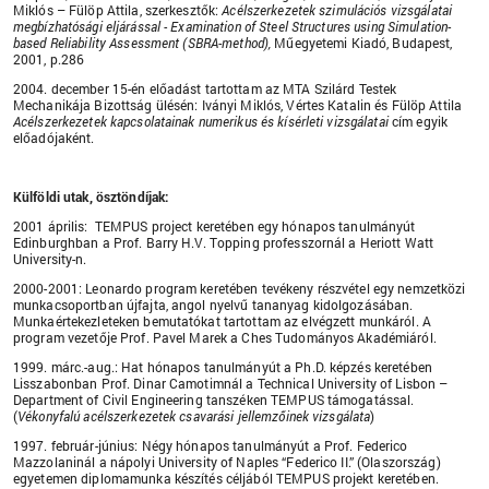
Miklós – Fülöp Attila, szerkesztők:
Acélszerkezetek szimulációs vizsgálatai
megbízhatósági eljárással - Examination of Steel Structures using Simulation-
based Reliability Assessment (SBRA-method),
Műegyetemi Kiadó, Budapest,
2001, p.286
2004. december 15-én előadást tartottam az MTA Szilárd Testek
Mechanikája Bizottság ülésén: Iványi Miklós, Vértes Katalin és Fülöp Attila
Acélszerkezetek kapcsolatainak numerikus és kísérleti vizsgálatai
cím egyik
előadójaként.
Külföldi utak, ösztöndíjak:
2001 április: TEMPUS project keretében egy hónapos tanulmányút
Edinburghban a Prof. Barry H.V. Topping professzornál a Heriott Watt
University-n.
2000-2001: Leonardo program keretében tevékeny részvétel egy nemzetközi
munkacsoportban újfajta, angol nyelvű tananyag kidolgozásában.
Munkaértekezleteken bemutatókat tartottam az elvégzett munkáról. A
program vezetője Prof. Pavel Marek a Ches Tudományos Akadémiáról.
1999. márc.-aug.: Hat hónapos tanulmányút a Ph.D. képzés keretében
Lisszabonban Prof. Dinar Camotimnál a Technical University of Lisbon –
Department of Civil Engineering tanszéken TEMPUS támogatással.
(
Vékonyfalú acélszerkezetek csavarási jellemzőinek vizsgálata
)
1997. február-június: Négy hónapos tanulmányút a Prof. Federico
Mazzolaninál a nápolyi University of Naples “Federico II.” (Olaszország)
egyetemen diplomamunka készítés céljából TEMPUS projekt keretében.