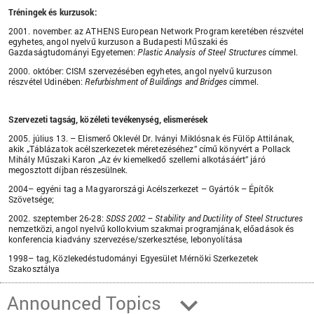
Tréningek és kurzusok:
2001. november: az ATHENS European Network Program keretében részvétel
egyhetes, angol nyelvű kurzuson a Budapesti Műszaki és
Gazdaságtudományi Egyetemen:
Plastic Analysis of Steel Structures
címmel.
2000. október: CISM szervezésében egyhetes, angol nyelvű kurzuson
részvétel Udinében:
Refurbishment of Buildings and Bridges
címmel.
Szervezeti tagság, közéleti tevékenység, elismerések
2005. július 13. – Elismerő Oklevél Dr. Iványi Miklósnak és Fülöp Attilának,
akik „Táblázatok acélszerkezetek méretezéséhez” című könyvért a Pollack
Mihály Műszaki Karon „Az év kiemelkedő szellemi alkotásáért” járó
megosztott díjban részesülnek.
2004– egyéni tag a Magyarországi Acélszerkezet – Gyártók – Építők
Szövetsége;
2002. szeptember 26-28:
SDSS 2002 – Stability and Ductility of Steel Structures
nemzetközi, angol nyelvű kollokvium szakmai programjának, előadások és
konferencia kiadvány szervezése/szerkesztése, lebonyolítása
1998– tag, Közlekedéstudományi Egyesület Mérnöki Szerkezetek
Szakosztálya
Announced Topics