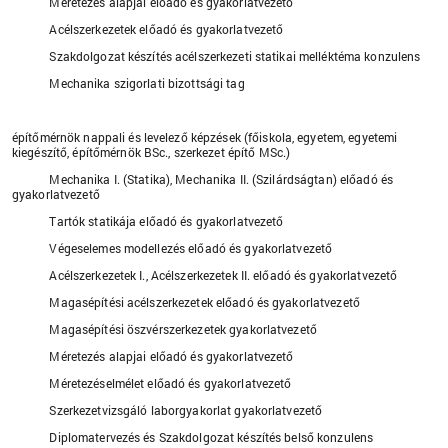
Méretezés alapjai előadó és gyakorlatvezető
Acélszerkezetek előadó és gyakorlatvezető
Szakdolgozat készítés acélszerkezeti statikai melléktéma konzulens
Mechanika szigorlati bizottsági tag
építőmérnök nappali és levelező képzések (főiskola, egyetem, egyetemi
kiegészítő, építőmérnök BSc., szerkezet építő MSc.)
Mechanika I. (Statika), Mechanika II. (Szilárdságtan) előadó és
gyakorlatvezető
Tartók statikája előadó és gyakorlatvezető
Végeselemes modellezés előadó és gyakorlatvezető
Acélszerkezetek I., Acélszerkezetek II. előadó és gyakorlatvezető
Magasépítési acélszerkezetek előadó és gyakorlatvezető
Magasépítési öszvérszerkezetek gyakorlatvezető
Méretezés alapjai előadó és gyakorlatvezető
Méretezéselmélet előadó és gyakorlatvezető
Szerkezetvizsgáló laborgyakorlat gyakorlatvezető
Diplomatervezés és Szakdolgozat készítés belső konzulens