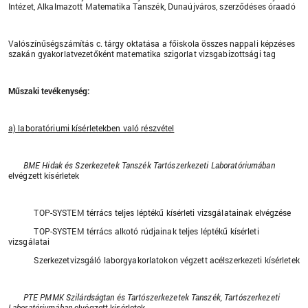
Intézet, Alkalmazott Matematika Tanszék, Dunaújváros, szerződéses óraadó
Valószínűségszámítás c. tárgy oktatása a főiskola összes nappali képzéses
szakán gyakorlatvezetőként matematika szigorlat vizsgabizottsági tag
Műszaki tevékenység:
a) laboratóriumi kísérletekben való részvétel
BME Hidak és Szerkezetek Tanszék Tartószerkezeti Laboratóriumában
elvégzett kísérletek
TOP-SYSTEM térrács teljes léptékű kísérleti vizsgálatainak elvégzése
TOP-SYSTEM térrács alkotó rúdjainak teljes léptékű kísérleti
vizsgálatai
Szerkezetvizsgáló laborgyakorlatokon végzett acélszerkezeti kísérletek
PTE PMMK Szilárdságtan és Tartószerkezetek Tanszék, Tartószerkezeti
Laboratóriumában
elvégzett kísérletek